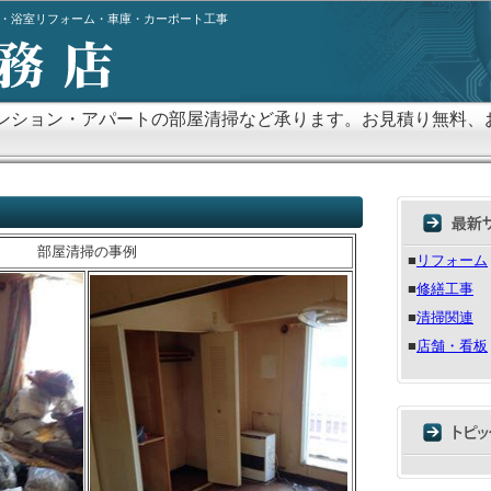
・浴室リフォーム・車庫・カーポート工事
ンション・アパートの部屋清掃など承ります。お見積り無料、
部屋清掃の事例
■
リフォーム
■
修繕工事
■
清掃関連
■
店舗・看板